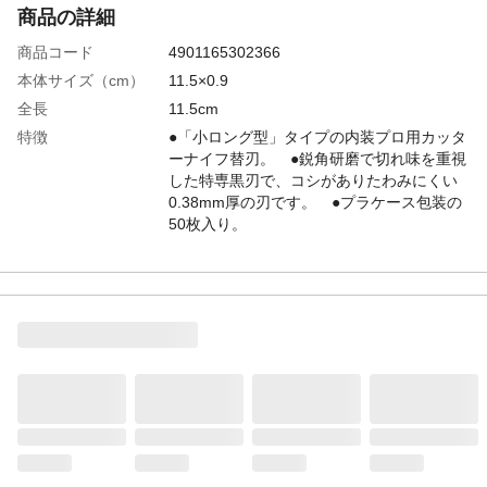
商品の詳細
商品コード
4901165302366
本体サイズ（cm）
11.5×0.9
全長
11.5cm
特徴
●「小ロング型」タイプの内装プロ用カッタ
ーナイフ替刃。 ●鋭角研磨で切れ味を重視
した特専黒刃で、コシがありたわみにくい
0.38mm厚の刃です。 ●プラケース包装の
50枚入り。
用途
カッター替刃
入数
50
材質
合金工具鋼
使用上の注意
●本来の用途以外には使用しないで下さい。
●刃物ですので、ご注意してご使用くださ
い。●人に向けての使用はお止め下さい。
生産国
日本
販売元
株式会社オルファ
重量
3g