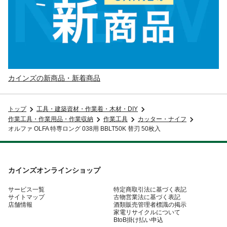
カインズの新商品・新着商品
トップ
工具・建築資材・作業着・木材・DIY
作業工具・作業用品・作業収納
作業工具
カッター・ナイフ
オルファ OLFA 特専ロング 038用 BBLT50K 替刃 50枚入
カインズオンラインショップ
サービス一覧
特定商取引法に基づく表記
サイトマップ
古物営業法に基づく表記
店舗情報
酒類販売管理者標識の掲示
家電リサイクルについて
BtoB掛け払い申込