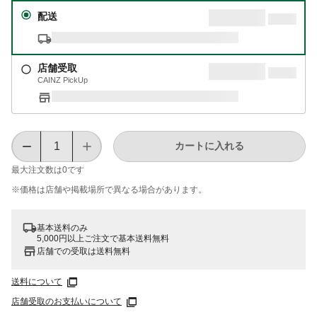
配送
店舗受取
CAINZ PickUp
カートに入れる
最大注文数は
0
です
※価格は​店舗や​掲載場所で​異なる​場合が​あります。
基本送料のみ
5,000円以上ご注文で基本送料無料
店舗での受取は送料無料
送料について
店舗受取のお支払いについて