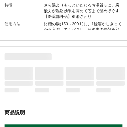
特徴
さら湯よりもっといたわるお湯質※に。炭
酸力が温浴効果を高めて芯まで温めほぐす
【医薬部外品】※湯ざわり
使用方法
浴槽の湯(150～200 L)に、1錠溶かしきって
から入浴してください。発泡中の錠剤を顔
に近づけると、まれにせき込む場合があり
ます。泡が消えた後も炭酸ガスが湯に溶け
込んでいるので、効果は長続きします。溶
かしてから2時間以内の入浴が効果的です。
内容量
20錠
成分
炭酸水素ナトリウム、炭酸ナトリウム、硫
酸マグネシウム、硫酸ナトリウム(無水)、フ
マル酸、PEG6000、ブドウ糖、グリシン、
酸化マグネシウム、ショ糖脂肪酸エステ
ル、デキストリン、ケイ酸Ca、香料、黄4
使用上の注意
●本品と他の入浴剤は併用しない。●入浴以
外の用途に使わない。●子供の手の届く所に
置かない。●認知症の方などの誤食を防ぐた
商品説明
め、置き場所に注意する。●高温の所に置か
ない。●皮フあるいは体質に異常がある場合
は医師に相談する。