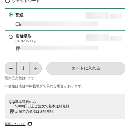
ウェットシート
配送
店舗受取
CAINZ PickUp
カートに入れる
最大注文数は
0
です
※価格は​店舗や​掲載場所で​異なる​場合が​あります。
基本送料のみ
5,000円以上ご注文で基本送料無料
店舗での受取は送料無料
送料について