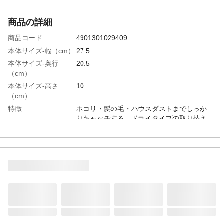
商品の詳細
商品コード
4901301029409
本体サイズ-幅（cm）
27.5
本体サイズ-奥行
20.5
（cm）
本体サイズ-高さ
10
（cm）
特徴
ホコリ・髪の毛・ハウスダストまでしっか
りキャッチする、ドライタイプの取り替え
シート。ワイドサイズ。
用途
床(フローリング、ビニール)・畳・壁・天
井・家具・戸棚・電気製品・電話など
入数
50枚入り
材質・素材
成分/流動パラフィン
生産国
日本
使用できない場所
液晶画面・プラズマディスプレイの画面