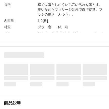
特徴
指では落としにくい毛穴の汚れを落とす。
洗いながらマッサージ効果で血行促進。ブ
ラシの硬さ「ふつう」。
内容量
1.0[枚]
材質
プラ 窓 紙 箱
成分
持ち手の材質:ポリプロピレン マッサージ
ブラシの材質: スチレン系エラストマー
平板の材質:ポリプロピレン
重量
0.088[kg]
商品説明