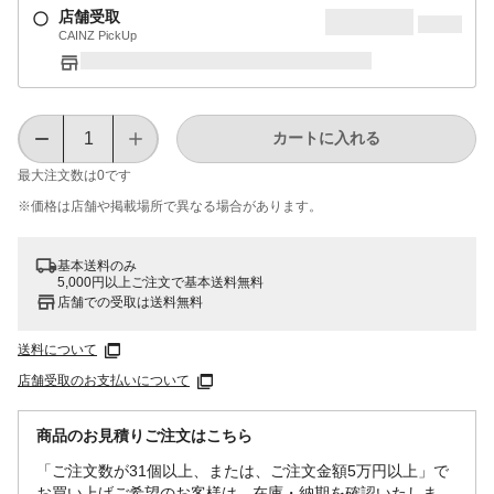
店舗受取
CAINZ PickUp
カートに入れる
最大注文数は
0
です
※価格は​店舗や​掲載場所で​異なる​場合が​あります。
基本送料のみ
5,000円以上ご注文で基本送料無料
店舗での受取は送料無料
送料について
店舗受取のお支払いについて
商品のお見積りご注文はこちら
「ご注文数が31個以上、または、ご注文金額5万円以上」で
お買い上げご希望のお客様は、在庫・納期を確認いたしま