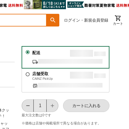
ログイン・新規会員登録
カート
配送
店舗受取
CAINZ PickUp
カートに入れる
体クッ
最大注文数は
0
です
チ！
※価格は​店舗や​掲載場所で​異なる​場合が​あります。
キャッ