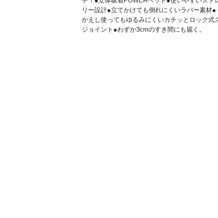
チ！●立体吸着POWERヘッド●使いやすいスト
リー設計●立てかけても倒れにくいラバー素材●
かえし使ってもゆるみにくいカチッとロック式
ジョイント●わずか3cmのすき間にも届く。
容量（mL）
1ペア
成分
ワイパー 材質/パイプ(柄):アルミニウム、ポリ
ー ボネート、ポリアセタール グリップ:ポリ
ピレン、スチレン系エラス トマー、ポリアセ
ル、ポリカーボネート ヘッドプレート部:ABS
脂、ポリカーボネー ト、ポリエチレン、ポリ
ール、発泡ウレ タン、ポ
生産国
日本