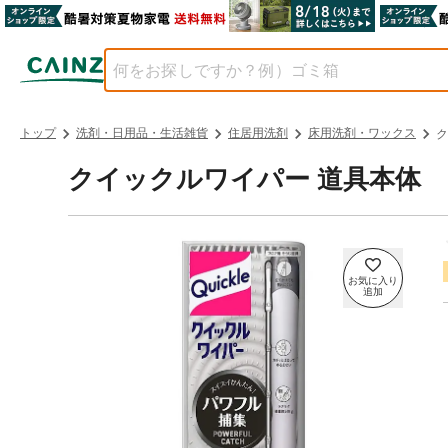
トップ
洗剤・日用品・生活雑貨
住居用洗剤
床用洗剤・ワックス
ク
クイックルワイパー 道具本体