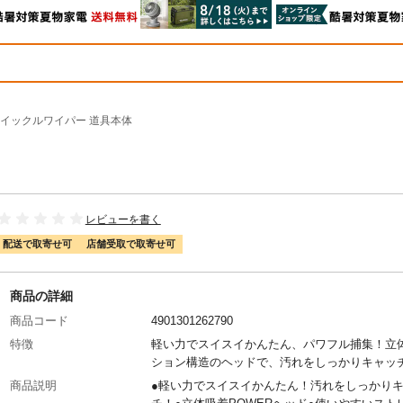
イックルワイパー 道具本体
レビューを書く
配送で取寄せ可
店舗受取で取寄せ可
商品の詳細
商品コード
4901301262790
特徴
軽い力でスイスイかんたん、パワフル捕集！立
ション構造のヘッドで、汚れをしっかりキャッ
商品説明
●軽い力でスイスイかんたん！汚れをしっかり