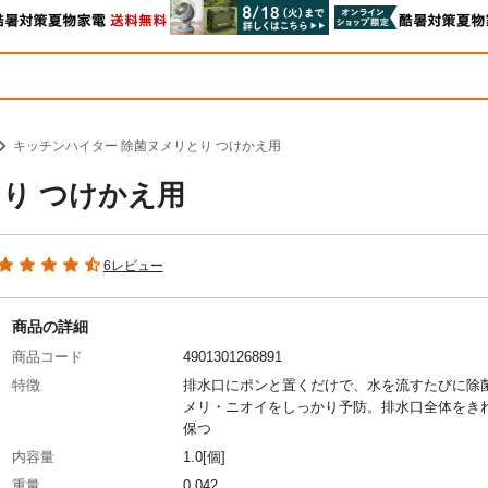
キッチンハイター 除菌ヌメリとり つけかえ用
り つけかえ用
6レビュー
商品の詳細
商品コード
4901301268891
特徴
排水口にポンと置くだけで、水を流すたびに除
メリ・ニオイをしっかり予防。排水口全体をき
保つ
内容量
1.0[個]
重量
0.042