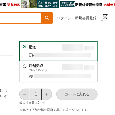
ログイン・新規会員登録
カート
配送
店舗受取
CAINZ PickUp
菌。ヌ
カートに入れる
れいに
最大注文数は
0
です
※価格は​店舗や​掲載場所で​異なる​場合が​あります。