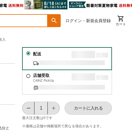
ログイン・新規会員登録
カート
枚入
配送
店舗受取
CAINZ PickUp
カートに入れる
最大注文数は
0
です
※価格は​店舗や​掲載場所で​異なる​場合が​あります。
気分と