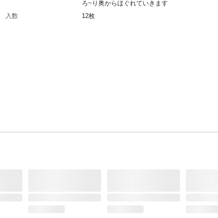
ろ~り奥からほぐれていきます
入数
12枚