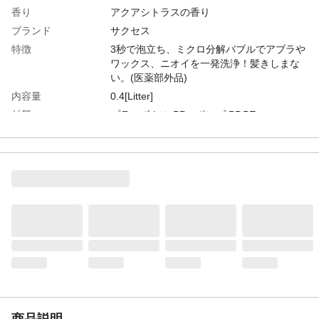
香り
アクアシトラスの香り
ブランド
サクセス
特徴
3秒で泡立ち、ミクロ分解バブルでアブラや
ワックス、ニオイを一発洗浄！髪きしまな
い。(医薬部外品)
内容量
0.4[Litter]
材質
プラ ボトル:PP ポンプ:PP,PE
成分
グリチルリチン酸ジカリウム、水、ポリオ
キシエチレンラウリルエーテル硫酸アンモ
ニウム(1E．O．)液、ラウレス硫酸Na、ラ
ウリルヒドロキシスルホベタイン液、エタ
ノール、POEステアリルエーテル、ジステ
アリン酸グリコール、ヤシ油脂肪酸 エタ
ノールアミド、他
使用上の注意
●頭皮に傷、湿疹等異常のある時は使わない
●刺激等の異常が出たら使用を中止し、皮フ
科医へ相談する ●ポンプを押す時や使用
中、目に入らないよう注意し、入った時
は、すぐに充分洗い流す ●子供や認知症の
方などの誤飲等を防ぐため、置き場所に注
商品説明