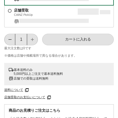
店舗受取
CAINZ PickUp
カートに入れる
最大注文数は
0
です
※価格は​店舗や​掲載場所で​異なる​場合が​あります。
基本送料のみ
5,000円以上ご注文で基本送料無料
店舗での受取は送料無料
送料について
店舗受取のお支払いについて
商品のお見積りご注文はこちら