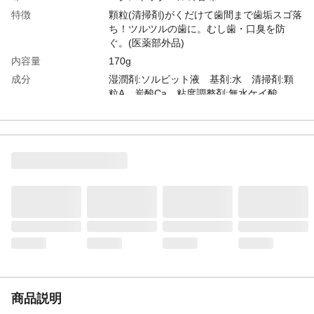
特徴
顆粒(清掃剤)がくだけて歯間まで歯垢スゴ落
ち！ツルツルの歯に。むし歯・口臭を防
ぐ。(医薬部外品)
内容量
170g
成分
湿潤剤:ソルビット液 基剤:水 清掃剤:顆
粒A、炭酸Ca 粘度調整剤:無水ケイ酸、
CMC・Na 発泡剤:ラウリル硫酸塩 香味
剤:香料(エクストラクールミントタイプ)、
サッカリンNa pH調整剤:リン酸1Na、水酸
化ナトリウム液 薬用:モノフルオロリン酸
ナトリウム(フッ素)、他
生産国
日本
商品説明