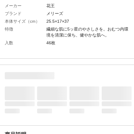
メーカー
花王
ブランド
メリーズ
本体サイズ（cm）
25.5×17×37
特徴
繊細な肌に5ッ星のやさしさを。おむつ内環
境を清潔に保ち、健やかな肌へ。
入数
46枚
生産国
日本