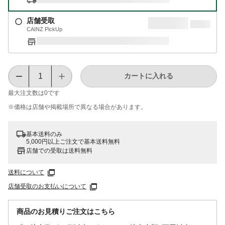
店舗受取
CAINZ PickUp
カートに入れる
最大注文数は
0
です
※価格は​店舗や​掲載場所で​異なる​場合が​あります。
基本送料のみ
5,000円以上ご注文で基本送料無料
店舗での受取は送料無料
送料について
店舗受取のお支払いについて
商品のお見積りご注文はこちら