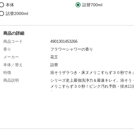
本体
詰替700ml
詰替2000ml
商品の詳細
商品コード
4901301453266
香り
フラワーシャワーの香り
メーカー
花王
本体／替え
詰替
特徴
浴そうザラつき・床ヌメリこすらず３０秒でキ
商品説明
シリーズ史上最強洗浄力＆最速キレイ。浴そう
メリこすらず３０秒！ピンク汚れ予防・排水口
も。
生産国
日本