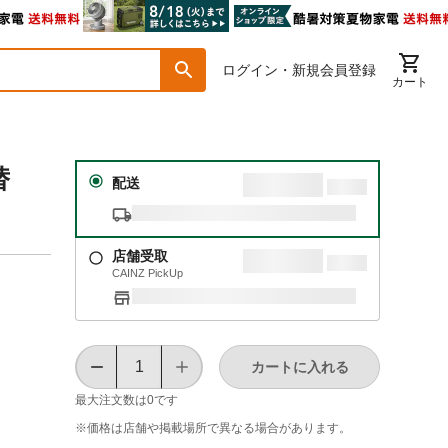
ログイン・新規会員登録
カート
替
配送
店舗受取
CAINZ PickUp
カートに入れる
最大注文数は
0
です
※価格は​店舗や​掲載場所で​異なる​場合が​あります。