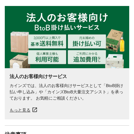
使用方法
つめかえ方/1.注ぎ口の付け根の硬い部分を
しっかり持ってキャップを開けてくださ
い 2.注ぎ口をボトルの口にしっかり差し
込みます 3.パックを底部からしぼって全
量をつめかえます 4.折りたたみながら中
身を入れていくと、ムダなく入れることが
できます
内容量
320mL
成分
水、ラウレス硫酸アンモニウム、オレフィ
ンC16スルホン酸Na、ラウラミドプロピル
ベタイン、ラウレス-4カルボン酸Na、グリ
セリン、ジステアリン酸グリコール、エタ
法人のお客様向けサービス
ノール、ラウレス硫酸Na、コカミドMEA、
カインズでは、法人のお客様向けサービスとして「BtoB掛け
ポリクオタニウム-7、PEG-65M、PEG-
払い申し込み」や「カインズBtoB大量注文アシスト」を承っ
150、など
ております。 お気軽にご相談ください。
使用上の注意
●傷、湿疹等異常のある時は使わないでくだ
さい。●赤み、かゆみ、刺激等の異常が出た
もっと見る
ら使用を中止し、皮フ科医へ相談してくだ
さい。使い続けると症状が悪化することが
あります。●ポンプを押す時や使用中、目に
入らないよう注意する。など