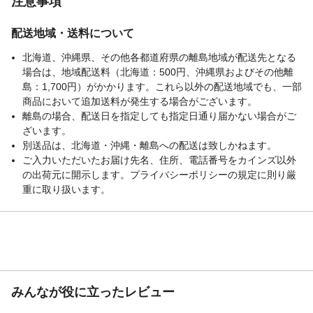
注意事項
生産国
日本
詰め替え時の注意
「ビオレuボディウオッシュ」の使用済み容
配送地域・送料について
器につめかえてください。泡タイプボディ
北海道、沖縄県、その他各都道府県の離島地域が配送先となる
ウオッシュ、ハンドソープなどにつめかえ
場合は、地域配送料（北海道：500円、沖縄県およびその他離
ないでください。泡にならない・ポンプが
押せなくなります。など
島：1,700円）がかかります。これら以外の配送地域でも、一部
商品において追加送料が発生する場合がございます。
重量
(約)338.5g
離島の場合、配送日を指定しても指定日通り届かない場合がご
ざいます。
別送品は、北海道・沖縄・離島への配送は致しかねます。
ご入力いただいたお届け先名、住所、電話番号をカインズ以外
の出荷元に開示します。プライバシーポリシーの規定に則り厳
重に取り扱います。
みんなが役に立ったレビュー