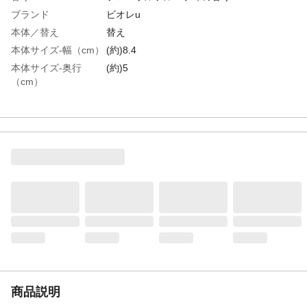
ブランド
ビオレu
本体／替え
替え
本体サイズ-幅（cm）
(約)8.4
本体サイズ-奥行
(約)5
（cm）
本体サイズ-高さ
(約)19
（cm）
特徴
●家族でふれあう肌も。しっとり保湿成分
(グリセリン)配合 ●素肌とおなじ弱酸性
●赤ちゃんのはだにも使える ●きめ細かく
クリーミィな泡が、全身に行きわたる ●肌
への刺激の一因となる汚れを落として、肌
本来のうるおいは守って洗う
用途
全身洗浄料
商品説明
●最後までムダなく注げるカンタンつめか
え! ●必ず使い切ってからつめかえてくだ
さい。つぎたしはしないでください。●つめ
かえ前にボトルの中とポンプ部分をよく洗
い、水気を切ってから全量つめかえてくだ
商品説明
さい。など