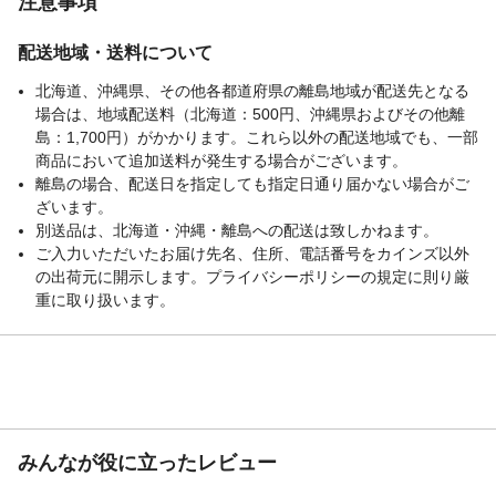
注意事項
詰め替え時の注意
「ビオレuボディウオッシュ」の使用済み容
器につめかえてください。泡タイプボディ
配送地域・送料について
ウオッシュ、ハンドソープなどにつめかえ
北海道、沖縄県、その他各都道府県の離島地域が配送先となる
ないでください。泡にならない・ポンプが
場合は、地域配送料（北海道：500円、沖縄県およびその他離
押せなくなります。など
島：1,700円）がかかります。これら以外の配送地域でも、一部
重量
(約)336g
商品において追加送料が発生する場合がございます。
離島の場合、配送日を指定しても指定日通り届かない場合がご
ざいます。
別送品は、北海道・沖縄・離島への配送は致しかねます。
ご入力いただいたお届け先名、住所、電話番号をカインズ以外
の出荷元に開示します。プライバシーポリシーの規定に則り厳
重に取り扱います。
みんなが役に立ったレビュー