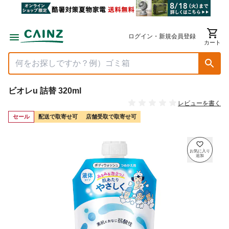
ログイン・新規会員登録
カート
ビオレu 詰替 320ml
レビューを書く
セール
配送で取寄せ可
店舗受取で取寄せ可