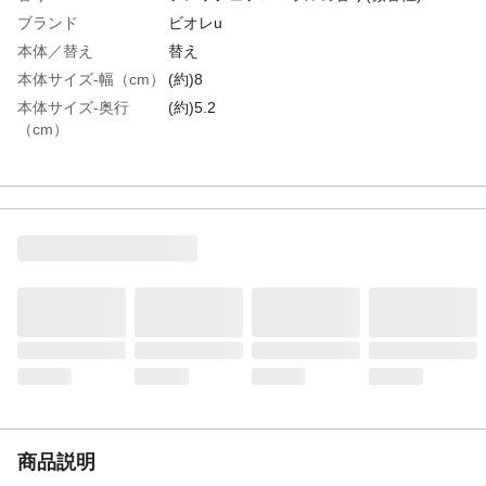
ブランド
ビオレu
本体／替え
替え
本体サイズ-幅（cm）
(約)8
本体サイズ-奥行
(約)5.2
（cm）
本体サイズ-高さ
(約)19
（cm）
特徴
●みるみる泡立つ♪肌あたりやさしく ●素肌
とおなじ弱酸性、赤ちゃんの肌にも使え
る。すべすべ健康素肌に ●肌への刺激の一
因となる汚れを落として、肌本来のうるお
いは守って洗う
用途
全身洗浄料
商品説明
●最後までムダなく注げるカンタンつめか
え! ●必ず使い切ってからつめかえてくだ
さい。つぎたしはしないでください。●つめ
かえ前にボトルの中とポンプ部分をよく洗
い、水気を切ってから全量つめかえてくだ
さい。など
商品説明