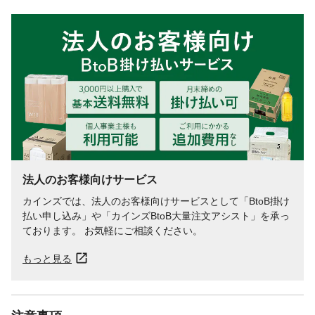
使用方法
つめかえ方/1.注ぎ口の付け根の硬い部分を
しっかり持ってキャップを開けてくださ
い 2.注ぎ口をボトルの口にしっかり差し
込みます 3.パックを底部からしぼって全
量をつめかえます 4.折りたたみながら中
身を入れていくと、ムダなく入れることが
できます
内容量
320mL
成分
水、ラウレス硫酸アンモニウム、オレフィ
ンC16スルホン酸Na、ラウラミドプロピル
ベタイン、ラウレス-4カルボン酸Na、ジス
テアリン酸グリコール、エタノール、ラウ
レス硫酸Na、コカミドMEA、PEG-65M、
法人のお客様向けサービス
PEG-150、グアーヒドロキシプロピルトリ
カインズでは、法人のお客様向けサービスとして「BtoB掛け
モニウムクロリド、PG、など
払い申し込み」や「カインズBtoB大量注文アシスト」を承っ
使用上の注意
●傷、湿疹等異常のある時は使わないでくだ
ております。 お気軽にご相談ください。
さい。●赤み、かゆみ、刺激等の異常が出た
ら使用を中止し、皮フ科医へ相談してくだ
もっと見る
さい。使い続けると症状が悪化することが
あります。●ポンプを押す時や使用中、目に
入らないよう注意する。など
生産国
日本