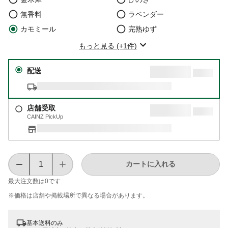
無香料
ラベンダー
カモミール
完熟ゆず
もっと見る (+1件)
配送
店舗受取
CAINZ PickUp
カートに入れる
最大注文数は
0
です
※価格は​店舗や​掲載場所で​異なる​場合が​あります。
基本送料のみ