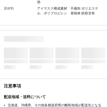
用
原材料
アイマスク構成素材 不織布:ポリエステ
ル、ポリプロピレン 発熱体:鉄粉含有
使用方法
1.袋から、アイマスクを取り出す ＊開封す
ると温かくなってくるので、すぐに使用す
る 2.ミシン目を切り、耳かけをかける ＊使
用中は目を閉じる ＊目もとパック等と併用
しない ＊目薬点眼後は、しばらくしてから
使う ＊メイクが落ちることがある
注意事項
配送地域・送料について
北海道、沖縄県、その他各都道府県の離島地域が配送先となる