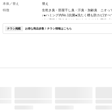
本体／替え
替え
特徴
生乾き臭・部屋干し臭・汗臭・加齢臭 ニオっ
♪●ハミング内No.1抗菌●洗たく槽も防カビ(す
ビの増殖を抑えるわけではありません)●花粉ブ
(静電気を防ぐ)●洗たくジワを防ぐ
チラシ掲載
お得な商品多数！チラシ情報はこちら
内容量
2190g
生産国
日本