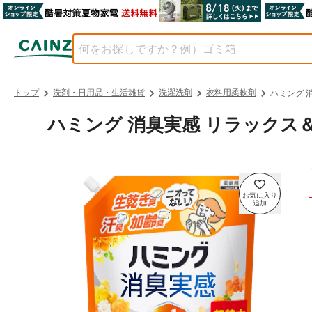
トップ
洗剤・日用品・生活雑貨
洗濯洗剤
衣料用柔軟剤
ハミング 
ハミング 消臭実感 リラックス＆