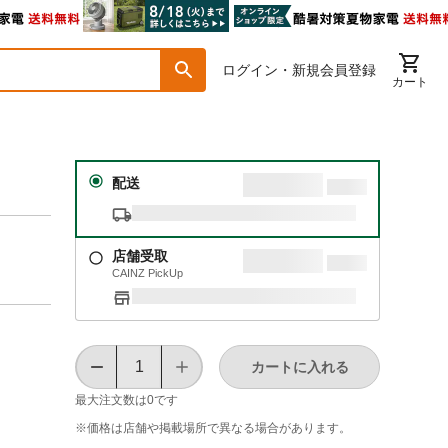
ログイン・新規会員登録
カート
配送
店舗受取
CAINZ PickUp
カートに入れる
最大注文数は
0
です
※価格は​店舗や​掲載場所で​異なる​場合が​あります。