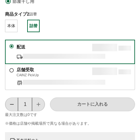
部屋干し用
商品タイプ2
詰替
本体
詰替
配送
店舗受取
CAINZ PickUp
カートに入れる
最大注文数は
0
です
※価格は​店舗や​掲載場所で​異なる​場合が​あります。