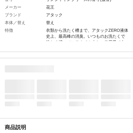
メーカー
花王
ブランド
アタック
本体／替え
替え
特徴
衣類から洗たく槽まで、アタックZERO液体
史上、最高峰の消臭。いつものお洗たくで
洗たく槽のメンテまで！少ない使用量で自
動投入にもおすすめ！イヤな部屋干し臭も
24時間防ぎます。
容量（mL）
2300g
使用上の注意
●用途外に使わない。 ●子供の手の届く所
に置かない。 ●荒れ性の方や長時間又は原
液で使う場合は炊事用手袋を使う。 ●原液
が洗たく機のフタ等についた時はすぐに水
でふきとる。放置すると傷むことがあ
る。 ●原液を衣料品に塗布後は、長時間放
置しない。
生産国
日本
商品説明