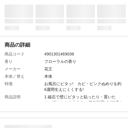
商品の詳細
商品コード
4901301469038
香り
フローラルの香り
メーカー
花王
本体／替え
本体
特徴
お風呂にピタッ! カビ・ピンクぬめりを約
6週間生えにくくする!
商品説明
1.磁石で壁にピタッと貼ったり・置いた
り・掛けたり自由自在に簡単設置! 2.”塩素な
し!煙なし!強い香りなしのウォータベース処
方”安心設計! 3.浴室干しの生乾き臭(浴室空
間の)対策にも
生産国
日本