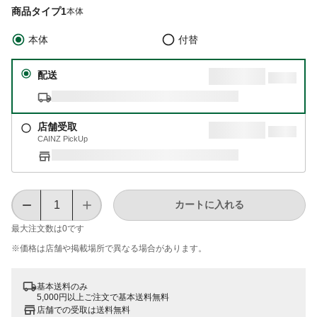
商品タイプ1
本体
本体
付替
配送
店舗受取
CAINZ PickUp
カートに入れる
最大注文数は
0
です
※価格は​店舗や​掲載場所で​異なる​場合が​あります。
基本送料のみ
5,000円以上ご注文で基本送料無料
店舗での受取は送料無料