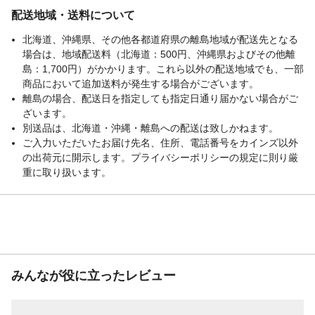
栄養成分表示
1個当たり/エネルギー:22kcal、たんぱく
配送地域・送料について
質:0.60g、脂質:0.41g、飽和脂肪酸:0.18
ｇ、トランス脂肪酸:0.00ｇ、コレステロー
北海道、沖縄県、その他各都道府県の離島地域が配送先となる
ル:0.00ｍｇ、炭水化物:4.17g、糖質:4.03
場合は、地域配送料（北海道：500円、沖縄県およびその他離
ｇ、食物繊維:0.14ｇ、食塩相当量:0.05g、
島：1,700円）がかかります。これら以外の配送地域でも、一部
カルシウム:16.3mg、マグネシウム:7.2ｍｇ
商品において追加送料が発生する場合がございます。
離島の場合、配送日を指定しても指定日通り届かない場合がご
対象年齢（歳）
18ヶ月頃から
ざいます。
使用方法
そのままお召し上がりください。
別送品は、北海道・沖縄・離島への配送は致しかねます。
使用上の注意
開封後は保存剤の効力が無くなりますの
ご入力いただいたお届け先名、住所、電話番号をカインズ以外
で、ジッパーで留めてお早めにお召し上が
の出荷元に開示します。プライバシーポリシーの規定に則り厳
りください。
重に取り扱います。
生産国
日本
食物アレルギー表示
アレルギー特定原材料等27品目中、「小
麦、乳成分、大豆」 のみ使用。※本製品
については、コンタミの心配はありませ
ん。
つくり方
原料を練って、焼いています。
みんなが役に立ったレビュー
賞味期限
180日
乳児用規格適用食品
◯