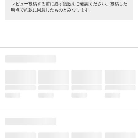
保存方法
直射日光、高温多湿を避けて保存してくだ
レビュー投稿する前に必ず
約款
をご確認ください。投稿した
さい。
時点で約款に同意したものとみなします。