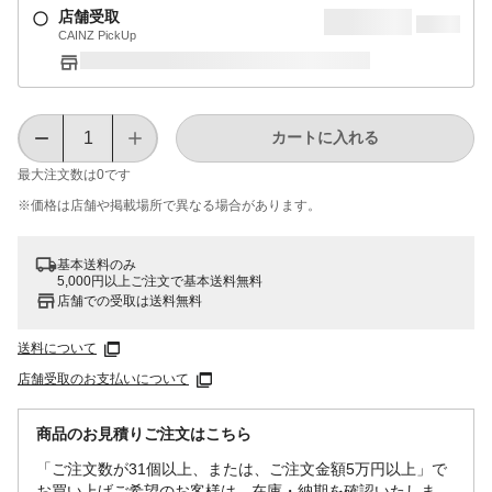
店舗受取
CAINZ PickUp
カートに入れる
最大注文数は
0
です
※価格は​店舗や​掲載場所で​異なる​場合が​あります。
基本送料のみ
5,000円以上ご注文で基本送料無料
店舗での受取は送料無料
送料について
店舗受取のお支払いについて
商品のお見積りご注文はこちら
「ご注文数が31個以上、または、ご注文金額5万円以上」で
お買い上げご希望のお客様は、在庫・納期を確認いたしま