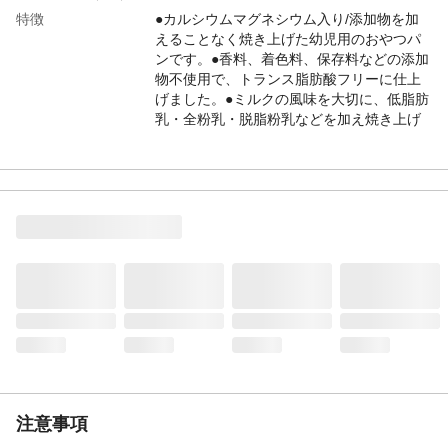
特徴
●カルシウムマグネシウム入り/添加物を加
えることなく焼き上げた幼児用のおやつパ
ンです。●香料、着色料、保存料などの添加
物不使用で、トランス脂肪酸フリーに仕上
げました。●ミルクの風味を大切に、低脂肪
乳・全粉乳・脱脂粉乳などを加え焼き上げ
ました。
商品説明
●お子様の食欲を応援応援！●安心してお子
様に与えられるアレルギー特定原材料等27
品目については、小麦・乳成分・大豆のみ
でコンタミの心配もありません。●牛乳瓶の
形に仕上げ、持ちやすく食べやすい大き
さ・形状に仕上げました。
内容量
95ｇ
原材料
小麦粉（国内製造）、小麦粉調整品（小麦
粉、砂糖、脱脂粉乳、ブドウ糖）、ショー
トニング、低脂肪乳、パン酵母、グラニュ
ー糖、ブドウ糖、全粉乳、ドロマイト（カ
ルシウムマグネシウム含有物）、でん粉
（小麦を含む）、食塩、植物油脂（なたね
注意事項
油、大豆油）