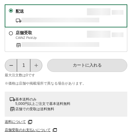
配送
店舗受取
CAINZ PickUp
カートに入れる
最大注文数は
0
です
※価格は​店舗や​掲載場所で​異なる​場合が​あります。
基本送料のみ
5,000円以上ご注文で基本送料無料
店舗での受取は送料無料
送料について
店舗受取のお支払いについて