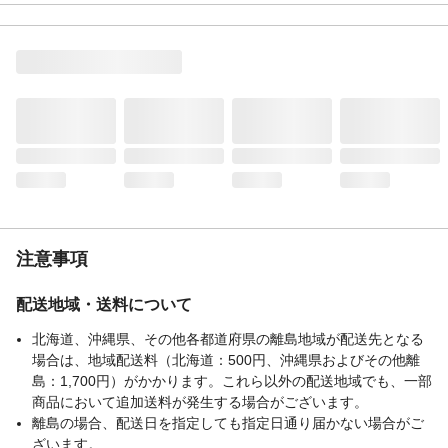
ばされない！
入数
50
材質・素材
ポリエチレン・ポリプロピレン
耐熱／耐冷温度
耐熱温度：80℃
（℃）
使用上の注意
火や熱い物に近づけないで下さい。
生産国
中国
重量
192g
注意事項
配送地域・送料について
北海道、沖縄県、その他各都道府県の離島地域が配送先となる
場合は、地域配送料（北海道：500円、沖縄県およびその他離
島：1,700円）がかかります。これら以外の配送地域でも、一部
商品において追加送料が発生する場合がございます。
離島の場合、配送日を指定しても指定日通り届かない場合がご
ざいます。