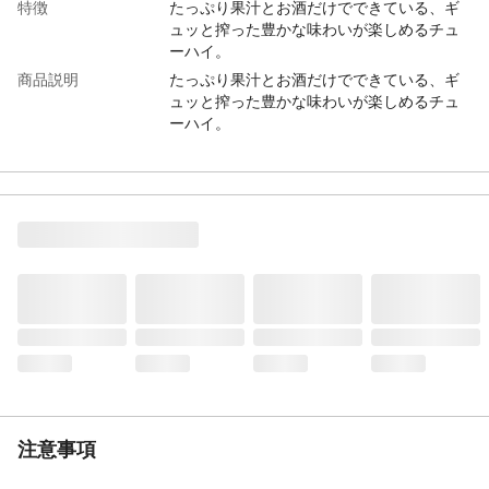
特徴
たっぷり果汁とお酒だけでできている、ギ
ュッと搾った豊かな味わいが楽しめるチュ
ーハイ。
商品説明
たっぷり果汁とお酒だけでできている、ギ
ュッと搾った豊かな味わいが楽しめるチュ
ーハイ。
容量
8400ml
アルコール度数
6%
おすすめの飲み方
そのままお飲みください
カテゴリー
チューハイ
産地
日本
生産国
日本
タイプ
チューハイ
注意事項