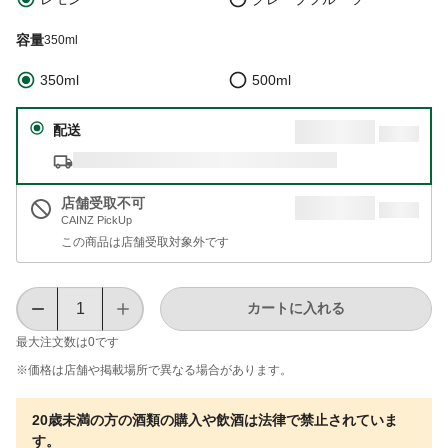
容量
350ml
350ml
500ml
配送
店舗受取不可
CAINZ PickUp
この商品は店舗受取対象外です
カートに入れる
最大注文数は
0
です
※価格は​店舗や​掲載場所で​異なる​場合が​あります。
20歳未満の方の酒類の購入や飲酒は法律で禁止されていま
す。