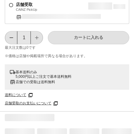
店舗受取
CAINZ PickUp
カートに入れる
最大注文数は
0
です
※価格は​店舗や​掲載場所で​異なる​場合が​あります。
基本送料のみ
5,000円以上ご注文で基本送料無料
店舗での受取は送料無料
送料について
店舗受取のお支払いについて