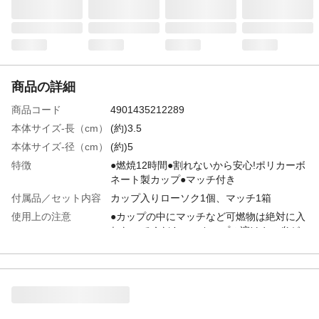
商品の詳細
商品コード
4901435212289
本体サイズ-長（cm）
(約)3.5
本体サイズ-径（cm）
(約)5
特徴
●燃焼12時間●割れないから安心!ポリカーボ
ネート製カップ●マッチ付き
付属品／セット内容
カップ入りローソク1個、マッチ1箱
使用上の注意
●カップの中にマッチなど可燃物は絶対に入
れないでください。カップの溶けや、炎が
大きくなるなど異常燃焼の恐れがありま
す。●使用中炎が大きくなるなどありました
ら、ただちに使用を中止してください。●火
を灯したら絶対にそばを離れないでくださ
い。等