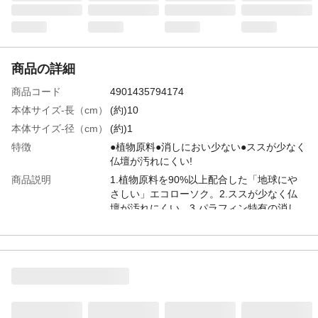
商品の詳細
商品コード
4901435794174
本体サイズ-長（cm）
(約)10
本体サイズ-径（cm）
(約)1
特徴
●植物原料●消しにおい少ない●ススが少なく
仏壇が汚れにくい!
商品説明
1.植物原料を90%以上配合した「地球にや
さしい」エコローソク。2.ススが少なく仏
壇が汚れにくい。3.パラフィン特有の消し
においがない。
内容量
245g(40本)
使用上の注意
●火を灯したら絶対にそばを離れないでくだ
さい。●燃えやすいものの近くや、不安定な
場所では使用しないでください。●必ずロー
ソクの穴、長さに合った不燃性の燭台にま
っすぐに固定し、風の影響を受けないよう