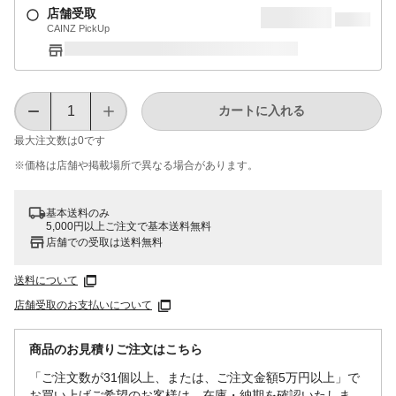
店舗受取
CAINZ PickUp
カートに入れる
最大注文数は
0
です
※価格は​店舗や​掲載場所で​異なる​場合が​あります。
基本送料のみ
5,000円以上ご注文で基本送料無料
店舗での受取は送料無料
送料について
店舗受取のお支払いについて
商品のお見積りご注文はこちら
「ご注文数が31個以上、または、ご注文金額5万円以上」で
お買い上げご希望のお客様は、在庫・納期を確認いたしま