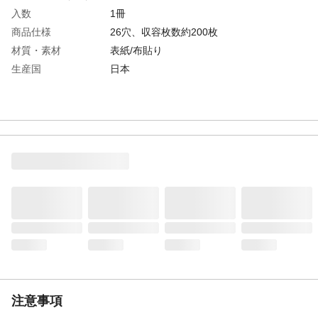
入数
1冊
商品仕様
26穴、収容枚数約200枚
材質・素材
表紙/布貼り
生産国
日本
注意事項