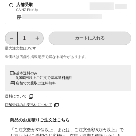
店舗受取
CAINZ PickUp
カートに入れる
最大注文数は
0
です
※価格は​店舗や​掲載場所で​異なる​場合が​あります。
基本送料のみ
5,000円以上ご注文で基本送料無料
店舗での受取は送料無料
送料について
店舗受取のお支払いについて
商品のお見積りご注文はこちら
「ご注文数が31個以上、または、ご注文金額5万円以上」で
お買い上げご希望のお客様は、在庫・納期を確認いたしま