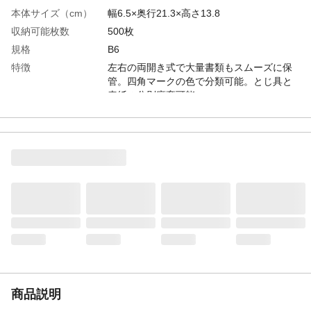
本体サイズ（cm）
幅6.5×奥行21.3×高さ13.8
収納可能枚数
500枚
規格
B6
特徴
左右の両開き式で大量書類もスムーズに保
管。四角マークの色で分類可能。とじ具と
表紙の分別廃棄可能
商品説明
●とじ具は脱着可能で、表紙が傷めば別売の
新しい表紙と交換が可能です。●とじ具をは
ずした表紙は、保存文書用のファイルとし
て再利用できます。その際、タイトルの書
き直しが不要です。●左右どちらからでも書
類の抜き差しができます。●2穴とじ穴間
隔/80mmピッチ
生産国
ベトナム
材質・素材
表紙/PPフィルム貼り
穴数
2穴
重量
325g
商品説明