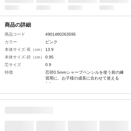
商品の詳細
商品コード
4901480263595
カラー
ピンク
本体サイズ-長（cm）
13.9
本体サイズ-径（cm）
0.95
芯サイズ
0.9
特徴
芯径0.5mmシャープペンシルを使う前の練
習用に、お子様の成長に合わせて使える
0.9mm。
用途
PS-C100P-1P
商品説明
ノック部のキャップが外れないので、誤飲
を防ぎます。本体にソフトグリップ軸を採
用しているので、指にフィットします。
使用上の注意
替え芯の入れ過ぎにご注意ください。(4本
まで)