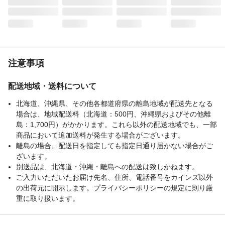
入数
1本
材質・素材
軸/ABS・エラストマー、ノック部/ABS・
POM
生産国
日本
重量
6g
注意事項
配送地域・送料について
北海道、沖縄県、その他各都道府県の離島地域が配送先となる
場合は、地域配送料（北海道：500円、沖縄県およびその他離
島：1,700円）がかかります。これら以外の配送地域でも、一部
商品において追加送料が発生する場合がございます。
離島の場合、配送日を指定しても指定日通り届かない場合がご
ざいます。
別送品は、北海道・沖縄・離島への配送は致しかねます。
ご入力いただいたお届け先名、住所、電話番号をカインズ以外
の出荷元に開示します。プライバシーポリシーの規定に則り厳
重に取り扱います。