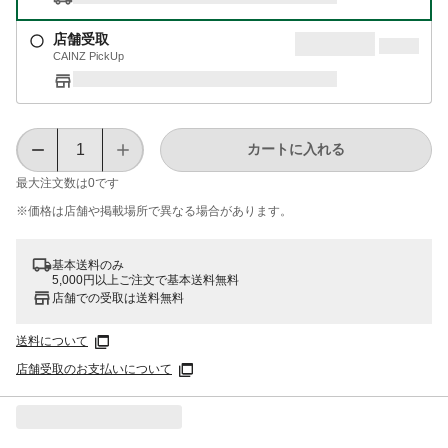
店舗受取
CAINZ PickUp
カートに入れる
最大注文数は
0
です
※価格は​店舗や​掲載場所で​異なる​場合が​あります。
基本送料のみ
5,000円以上ご注文で基本送料無料
店舗での受取は送料無料
送料について
店舗受取のお支払いについて