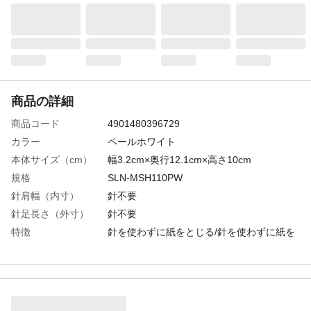
商品の詳細
商品コード
4901480396729
カラー
ペールホワイト
本体サイズ（cm）
幅3.2cm×奥行12.1cm×高さ10cm
規格
SLN-MSH110PW
針肩幅（内寸）
針不要
針足長さ（外寸）
針不要
特徴
針を使わずに紙をとじる/針を使わずに紙を
とじることができるので、針補給の必要が
ありません。また、とじた紙を廃棄する際
に分別する必要がなく、針が他のものに混
入する心配もありません。
商品説明
片手で使えるスリム設計/手に持ったまま、