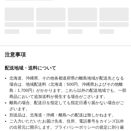
軽い操作でコピー用紙(PPC用紙)約10枚を
とじられます。
商品仕様
コピー用紙(PPC用紙64g/平方メートル)約
10枚
材質・素材
●上カバー・下カバー・レバー/R-ABS ●と
じ穴位置確認窓/ABS ●本体/スチール ●
刃/ステンレス・スチール
使用上の注意
●針を使用するステープラーと同等の保持力
注意事項
はありません。●用紙の種類(厚みや紙質な
ど)によっては、とじ枚数が少なくなること
や保持力が弱くなることがあります(感熱
配送地域・送料について
紙、複写伝票など)。
北海道、沖縄県、その他各都道府県の離島地域が配送先となる
生産国
中国
場合は、地域配送料（北海道：500円、沖縄県およびその他離
製造元
コクヨ株式会社
島：1,700円）がかかります。これら以外の配送地域でも、一部
販売元
コクヨ株式会社
商品において追加送料が発生する場合がございます。
離島の場合、配送日を指定しても指定日通り届かない場合がご
最大とじ可能枚数
コピー用紙(PPC用紙64g/平方メートル)約
ざいます。
10枚
別送品は、北海道・沖縄・離島への配送は致しかねます。
使用針
針不要
ご入力いただいたお届け先名、住所、電話番号をカインズ以外
の出荷元に開示します。プライバシーポリシーの規定に則り厳