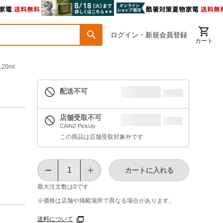
ログイン・新規会員登録
カート
20ml
配送不可
店舗受取不可
CAINZ PickUp
この商品は店舗受取対象外です
カートに入れる
最大注文数は
0
です
※価格は​店舗や​掲載場所で​異なる​場合が​あります。
送料について