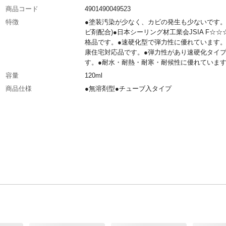
商品コード
4901490049523
特徴
●塗装汚染が少なく、カビの発生も少ないです。
ビ剤配合)●日本シーリング材工業会JSIA F☆☆
格品です。●速硬化型で弾力性に優れています。
康住宅対応品です。●弾力性があり速硬化タイ
す。●耐水・耐熱・耐寒・耐候性に優れていま
容量
120ml
商品仕様
●無溶剤型●チューブ入タイプ
カラー（硬化後）
ホワイト
使用温度範囲
-40～90℃