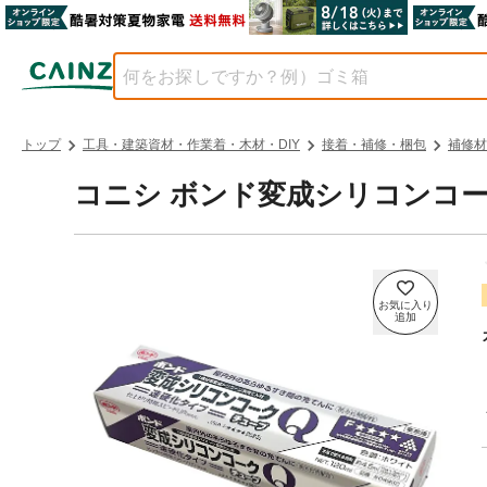
トップ
工具・建築資材・作業着・木材・DIY
接着・補修・梱包
補修材
コニシ ボンド変成シリコンコークQ