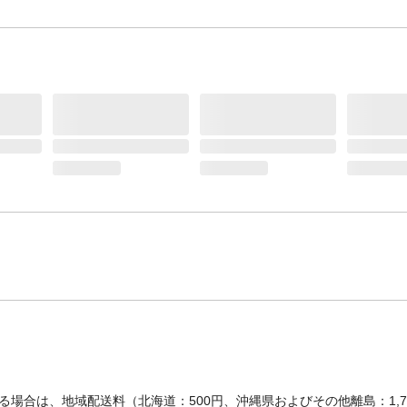
なる場合には保護者の監督のもとで使用させて
い。●高温多湿になる場所や、直射日光のあた
に置かないでください。
生産国
日本
湯色
お湯に色はつきません
場合は、地域配送料（北海道：500円、沖縄県およびその他離島：1,