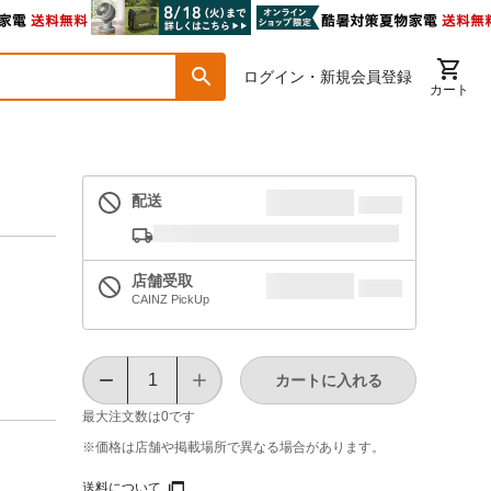
ログイン・新規会員登録
カート
配送
店舗受取
CAINZ PickUp
カートに入れる
最大注文数は
0
です
※価格は​店舗や​掲載場所で​異なる​場合が​あります。
送料について