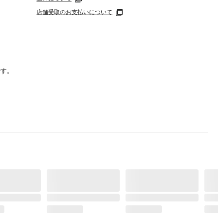
店舗受取のお支払いについて
です。
つき
量の線
)に対
を入れ
カミ
コハク
ラベ
ン
お子
使用に