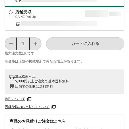
店舗受取
CAINZ PickUp
カートに入れる
最大注文数は
0
です
※価格は​店舗や​掲載場所で​異なる​場合が​あります。
基本送料のみ
5,000円以上ご注文で基本送料無料
店舗での受取は送料無料
送料について
店舗受取のお支払いについて
商品のお見積りご注文はこちら