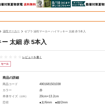
油性マーカー
ゼブラ 油性マーカー ハイマッキー 太細 赤 5本入
 太細 赤 5本入
レビューを書く
セール
商品の詳細
商品コード
4901681501038
カラー
赤
本体サイズ（cm）
20cm×13.2cm
芯径
●太/6mm ●細/2mm