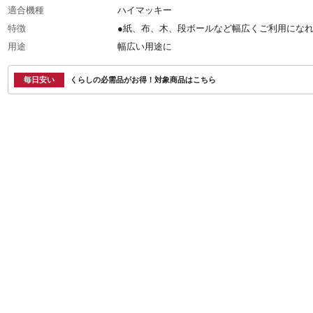
適合機種
ハイマッキー
特徴
●紙、布、木、段ボールなど幅広くご利用にな
用途
幅広い用途に
商品説明
●使われている油性インクは、速乾性と耐水性
ているので、色落ちや色褪せがしにくい。
毎日安い
くらしの必需品がお得！対象商品はこちら
内容量
129g
入数
5本入り
材質・素材
●本体/再生PP
使用上の注意
●筆記、描画以外には使用せず、ご使用後は必
先を戻して下さい ●ペンを激しく振ったり落
りするとインク漏れの原因となります ●浮き
軟質塩化ビニール製品には適しません
種類
油性マーカー
生産国
日本
製造元
ゼブラ株式会社
インク種類
油性染料
重量
129g
線の太さ
●太/6mm ●細/2mm