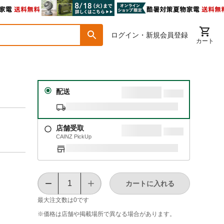
ログイン・新規会員登録
カート
配送
店舗受取
CAINZ PickUp
カートに入れる
最大注文数は
0
です
※価格は​店舗や​掲載場所で​異なる​場合が​あります。