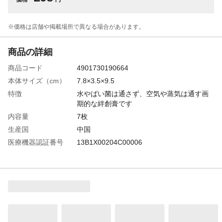
※価格は​店舗や​掲載場所で​異なる​場合が​あります。
商品の詳細
商品コード
4901730190664
本体サイズ（cm）
7.8×3.5×9.5
特徴
水やばい菌は通さず、空気や蒸気は通す画
期的な絆創膏です
内容量
7枚
生産国
中国
医療機器認証番号
13B1X00204C00006