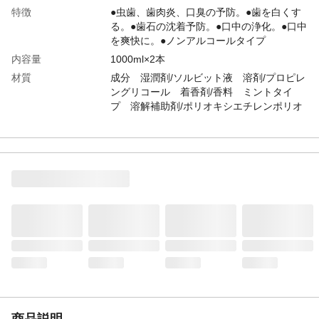
特徴
●虫歯、歯肉炎、口臭の予防。●歯を白くす
る。●歯石の沈着予防。●口中の浄化。●口中
を爽快に。●ノンアルコールタイプ
内容量
1000ml×2本
材質
成分 湿潤剤/ソルビット液 溶剤/プロピレ
ングリコール 着香剤/香料 ミントタイ
プ 溶解補助剤/ポリオキシエチレンポリオ
キシプロピレングリコール、ラウリル硫酸
ナトリウム 薬用成分/塩化亜鉛、イソプロ
ピルメチルフェノール、他
使用方法
適量約20mL(キャップ8分目)を口に含み、
ブラッシングしてください。1日2回の使用
をおすすめします。
生産国
中国
商品説明