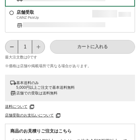
店舗受取
CAINZ PickUp
カートに入れる
最大注文数は
0
です
※価格は​店舗や​掲載場所で​異なる​場合が​あります。
基本送料のみ
5,000円以上ご注文で基本送料無料
店舗での受取は送料無料
送料について
店舗受取のお支払いについて
商品のお見積りご注文はこちら