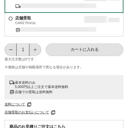
店舗受取
CAINZ PickUp
カートに入れる
最大注文数は
0
です
※価格は​店舗や​掲載場所で​異なる​場合が​あります。
基本送料のみ
5,000円以上ご注文で基本送料無料
店舗での受取は送料無料
送料について
店舗受取のお支払いについて
商品のお見積りご注文はこちら