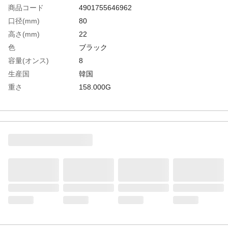
商品コード
4901755646962
口径(mm)
80
高さ(mm)
22
色
ブラック
容量(オンス)
8
生産国
韓国
重さ
158.000G
材質1
ポリスチレン（PS）