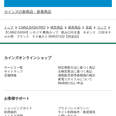
カインズの新商品・新着商品
トップ
CAINZ-DASH PRO
研究用品
厨房用品
容器
コップ
【CAINZ-DASH】シモジマ 断熱カップ 飲み口付き蓋 ８オンス 口径８０
ｍｍ用 ブラック ５０個入り 004537102【別送品】
カインズオンラインショップ
サービス一覧
特定商取引法に基づく表記
サイトマップ
古物営業法に基づく表記
店舗情報
酒類販売管理者標識の掲示
家電リサイクルについて
BtoB掛け払い申込
お客様サポート
ショッピングガイド
プライバシーポリシー
利用規約
サイト利用条件・推奨環境
よくある質問
お問い合わせ