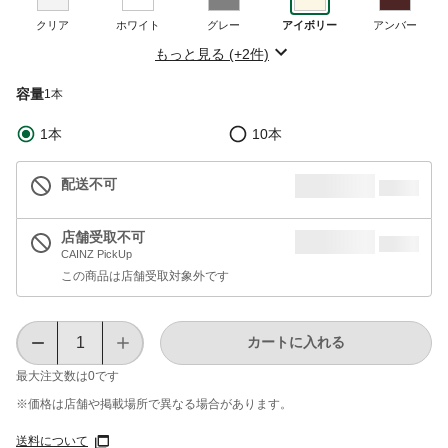
クリア
ホワイト
グレー
アイボリー
アンバー
もっと見る (+2件)
容量
1本
1本
10本
配送不可
店舗受取不可
CAINZ PickUp
この商品は店舗受取対象外です
カートに入れる
最大注文数は
0
です
※価格は​店舗や​掲載場所で​異なる​場合が​あります。
送料について