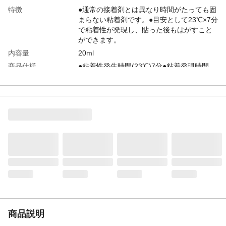
特徴
●通常の接着剤とは異なり時間がたっても固
まらない粘着剤です。●目安として23℃×7分
で粘着性が発現し、貼った後もはがすこと
ができます。
内容量
20ml
商品仕様
●粘着性発生時間(23℃)7分●粘着発現時間
40℃60%…3分、23℃50%…7分、5℃40%…
30分●1液型●チューブタイプ
商品説明