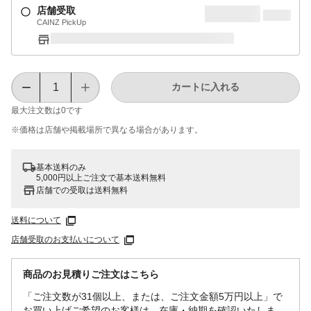
店舗受取
CAINZ PickUp
カートに入れる
最大注文数は
0
です
※価格は​店舗や​掲載場所で​異なる​場合が​あります。
基本送料のみ
5,000円以上ご注文で基本送料無料
店舗での受取は送料無料
送料について
店舗受取のお支払いについて
商品のお見積りご注文はこちら
「ご注文数が31個以上、または、ご注文金額5万円以上」で
お買い上げご希望のお客様は、在庫・納期を確認いたしま