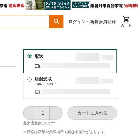
ログイン・新規会員登録
カート
配送
店舗受取
CAINZ PickUp
カートに入れる
最大注文数は
0
です
※価格は​店舗や​掲載場所で​異なる​場合が​あります。