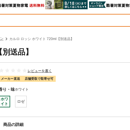
ン
カルロ ロッシ ホワイト 720ml【別送品】
l【別送品】
レビューを書く
メーカー直送
店舗受取で取寄せ可
香り・味
ホワイト
ホワ
ロゼ
イト
商品の詳細