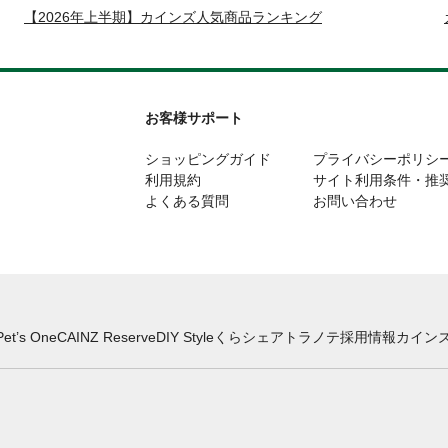
【2026年上半期】カインズ人気商品ランキング
お客様サポート
ショッピングガイド
プライバシーポリシ
利用規約
サイト利用条件・推
よくある質問
お問い合わせ
Pet’s One
CAINZ Reserve
DIY Style
くらシェア
トラノテ
採用情報
カインズ