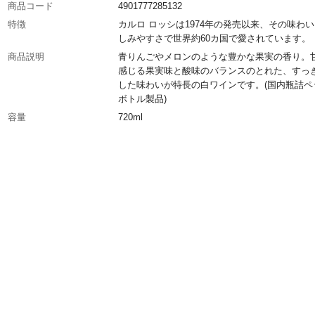
商品コード
4901777285132
特徴
カルロ ロッシは1974年の発売以来、その味わ
しみやすさで世界約60カ国で愛されています。
商品説明
青りんごやメロンのような豊かな果実の香り。
感じる果実味と酸味のバランスのとれた、すっ
した味わいが特長の白ワインです。(国内瓶詰ペ
ボトル製品)
容量
720ml
入数
1
アルコール度数
10.5%
種類
白
生産国
アメリカ
甘口・辛口
やや辛口
おすすめ料理
魚、野菜などあっさり料理
タイプ
スティルワイン
ぶどうの種類
フレンチ・コロンバード、ミュスカ 、シャルド
その他
ワイナリー（生産者）
E．＆J．ガロワイナリー