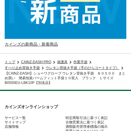
カインズの新商品・新着商品
トップ
CAINZ-DASH PRO
保護具
作業手袋
すべり止め背抜き手袋
ウレタン背抜き手袋（手のひらコートタイプ）
【CAINZ-DASH】ショーワグローブ ウレタン背抜き手袋 Ｂ０５００ まと
め買い 簡易包装パームフィット手袋１０双入 ブラック Ｌサイズ
B0500EU-LBK10P【別送品】
カインズオンラインショップ
サービス一覧
特定商取引法に基づく表記
サイトマップ
古物営業法に基づく表記
店舗情報
酒類販売管理者標識の掲示
家電リサイクルについて