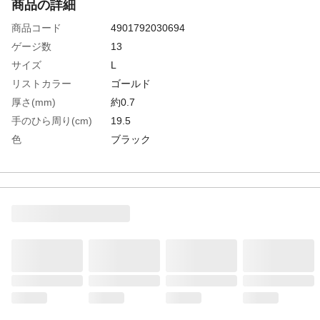
商品の詳細
商品コード
4901792030694
ゲージ数
13
サイズ
L
リストカラー
ゴールド
厚さ(mm)
約0.7
手のひら周り(cm)
19.5
色
ブラック
全長(cm)
23.0
中指長さ(cm)
8.0
生産国
マレーシア
重さ
200.000G
材質1
繊維部：ナイロン、ポリエステル、その他
材質2
すべり止め部：ポリウレタン(PUR)