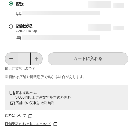
配送
店舗受取
CAINZ PickUp
カートに入れる
最大注文数は
0
です
※価格は​店舗や​掲載場所で​異なる​場合が​あります。
基本送料のみ
5,000円以上ご注文で基本送料無料
店舗での受取は送料無料
送料について
店舗受取のお支払いについて