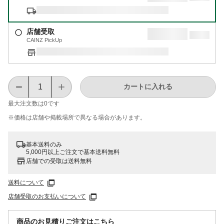
店舗受取
CAINZ PickUp
カートに入れる
最大注文数は
0
です
※価格は​店舗や​掲載場所で​異なる​場合が​あります。
基本送料のみ
5,000円以上ご注文で基本送料無料
店舗での受取は送料無料
送料について
店舗受取のお支払いについて
商品のお見積りご注文はこちら