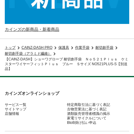
カインズの新商品・新着商品
トップ
CAINZ-DASH PRO
保護具
作業手袋
耐切創手袋
耐切創手袋（アラミド繊維）
【CAINZ-DASH】ショーワグローブ 耐切創手袋 Ｎｏ５２１Ｐｌｕｓ ケミ
スターワイヤーフィットＰｌｕｓ ブルー Ｓサイズ NO521PLUS-S【別送
品】
カインズオンラインショップ
サービス一覧
特定商取引法に基づく表記
サイトマップ
古物営業法に基づく表記
店舗情報
酒類販売管理者標識の掲示
家電リサイクルについて
BtoB掛け払い申込