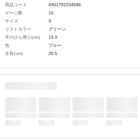
商品コード
4901792034586
ゲージ数
10
サイズ
S
リストカラー
グリーン
手のひら周り(cm)
19.0
色
ブルー
全長(cm)
20.5
中指長さ(cm)
7.5
すべり止め
なし
EN388 2003規格
2541
EN388 2016規格
2×41F
生産国
マレーシア
重さ
40.500G
材質1
繊維部：ナイロン、アラミド、金属繊維(ス
テンレススティール)、その他