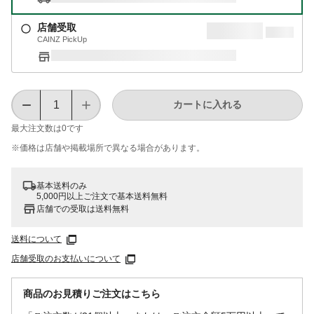
店舗受取
CAINZ PickUp
カートに入れる
最大注文数は
0
です
※価格は​店舗や​掲載場所で​異なる​場合が​あります。
基本送料のみ
5,000円以上ご注文で基本送料無料
店舗での受取は送料無料
送料について
店舗受取のお支払いについて
商品のお見積りご注文はこちら