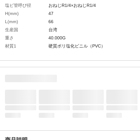
塩ビ管呼び径
おねじR1/4×おねじR1/4
H(mm)
47
L(mm)
66
生産国
台湾
重さ
40.000G
材質1
硬質ポリ塩化ビニル（PVC）
材質2
Ｏリング：EPDM
商品説明