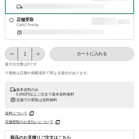
店舗受取
CAINZ PickUp
カートに入れる
最大注文数は
0
です
※価格は​店舗や​掲載場所で​異なる​場合が​あります。
基本送料のみ
5,000円以上ご注文で基本送料無料
店舗での受取は送料無料
送料について
店舗受取のお支払いについて
商品のお見積りご注文はこちら