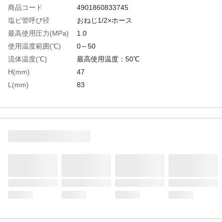
商品コード
4901860833745
塩ビ管呼び径
おねじ1/2×ホース
最高使用圧力(MPa)
1.0
使用温度範囲(℃)
0～50
流体温度(℃)
最高使用温度：50℃
H(mm)
47
L(mm)
83
生産国
台湾
重さ
40.000G
材質1
水道用硬質ポリ塩化ビニル（PVC）
材質2
Ｏリング：EPDM