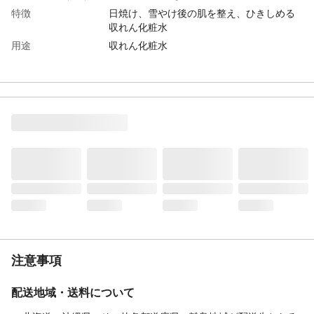
特徴
日焼け、雪やけ後の肌を整え、ひきしめる
収れん化粧水
用途
収れん化粧水
商品説明
肌をみずみずしく整えます。すっきりとし
た感触で水分を補い、肌をひきしめます。
内容量
150mL
成分
水,エタノール,グリセリン,ＰＥＧ－６,ＰＥ
Ｇ－３２,ＰＥＧ－６０水添ヒマシ油,アラン
トイン,オクチルドデセス－２０,ジグリセリ
ン,クエン酸Ｎａ,メトキシケイヒ酸エチルヘ
キシル,クエン酸,ＢＨＴ,フェノキシエタノ
ール,香料 <M129168-202>
使用方法
●乳液のあと、手のひらまたはコットンにテ
ィースプーン2/3杯をとり、軽くたたくよう
にして肌になじませます。
使用上の注意
●日焼け後は、肌の赤みやひりつきがおさま
注意事項
ってからお使いください。 ●火気にご注意
ください。
配送地域・送料について
生産国
台湾