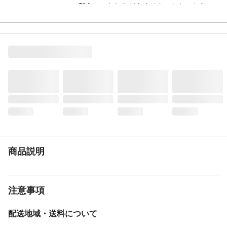
配合。 なじみがよくベタつかないから、
手直しも簡単。 キープ成分と調湿成分配
合でスタイルが持続。 一度のシャンプー
ですっきり落とせる。
内容量
80mL
成分
水,マルチトール,エタノール,DPG,カルナウ
バロウ,PPG－1べへネス－15,メチルグルセ
ス－10,べへネス－20,アクリレーツポリア
クリレートクロスポリマー－9－AMP,水溶
性コラーゲン,(アクリレーツ/アクリル酸ア
ルキル(C1－18)/アルキル(C1－8)アクリル
アミド)コポリマーAMP,他
使用方法
必ず、ウーノ フォグバー がっちりアクティ
ブのボトルに詰め替えてご使用くださ
商品説明
い。 ●乾いた髪に10～15プッシュ程度、
しっかりもみこみながらスタイリング。 ●
手にとってからつけてもOK。 ●髪全体に
なじんだら、手グシで動きをつくります。
注意事項
使用上の注意
●飲み物ではありません。誤飲等を防ぐた
め、置き場所にご注意ください。 ●詰め替
配送地域・送料について
え時に床やテーブルにこぼした時にはすぐ