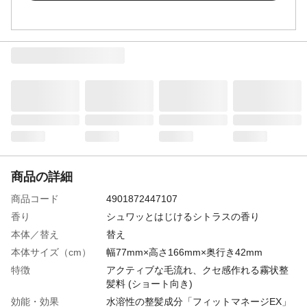
商品の詳細
商品コード
4901872447107
香り
シュワッとはじけるシトラスの香り
本体／替え
替え
本体サイズ（cm）
幅77mm×高さ166mm×奥行き42mm
特徴
アクティブな毛流れ、クセ感作れる霧状整
髪料 (ショート向き)
効能・効果
水溶性の整髪成分「フィットマネージEX」