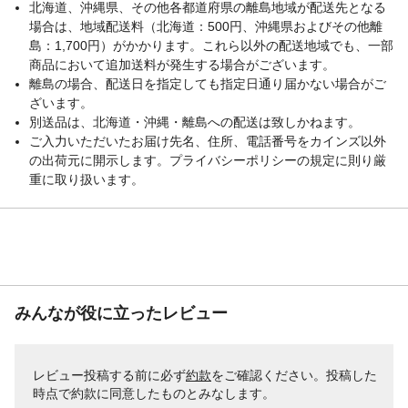
北海道、沖縄県、その他各都道府県の離島地域が配送先となる
に拭き取ってください。変色する場合があ
ります。 ●目に入った場合は、すぐに水か
場合は、地域配送料（北海道：500円、沖縄県およびその他離
ぬるま湯で洗い流してください。
島：1,700円）がかかります。これら以外の配送地域でも、一部
商品において追加送料が発生する場合がございます。
生産国
ベトナム
離島の場合、配送日を指定しても指定日通り届かない場合がご
重量
91g
ざいます。
別送品は、北海道・沖縄・離島への配送は致しかねます。
ご入力いただいたお届け先名、住所、電話番号をカインズ以外
の出荷元に開示します。プライバシーポリシーの規定に則り厳
重に取り扱います。
みんなが役に立ったレビュー
レビュー投稿する前に必ず
約款
をご確認ください。投稿した
時点で約款に同意したものとみなします。