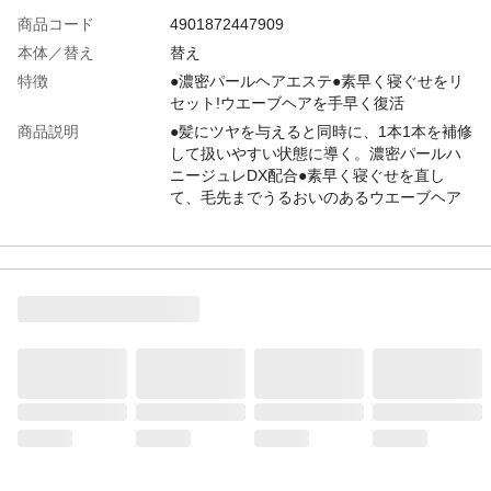
商品コード
4901872447909
本体／替え
替え
特徴
●濃密パールヘアエステ●素早く寝ぐせをリ
セット!ウエーブヘアを手早く復活
商品説明
●髪にツヤを与えると同時に、1本1本を補修
して扱いやすい状態に導く。濃密パールハ
ニージュレDX配合●素早く寝ぐせを直し
て、毛先までうるおいのあるウエーブヘア
を復活。●静電気・ドライヤー等の熱から髪
を守ります。
使用方法
●つめかえ方 1.平らなところにおき、注ぎ
口のつけ根部分をしっかりおさえながら、
キャップを取り外します。2.本体容器が倒
れないように片方の手で支え、注ぎ口を容
器の口にしっかり差し込み、そのままゆっ
くり液を入れ、スプレーをしっかり閉めて
ください。
容量（mL）
220mL
商品仕様
うっとり甘くさわやかなフローラルフルー
ティの香りが持続。