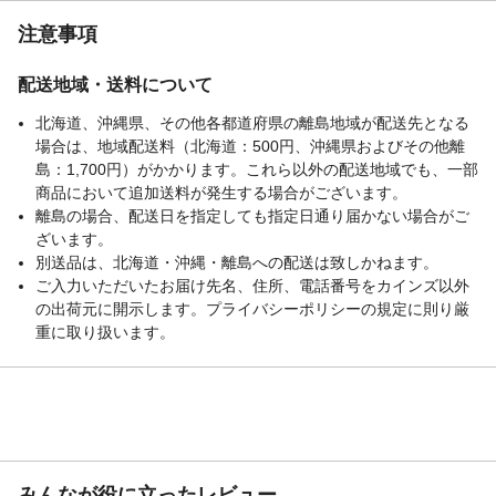
成分
水、エタノール、(メタクリロイルオキシエ
注意事項
チルカルボキシベタイン/メタクリル酸アル
キル)コポリマー、ステアルトリモニウムク
配送地域・送料について
ロリド、ヒドロキシエチルウレア、乳酸、
ハチミツ、ヒアルロン酸Na、加水分解コン
北海道、沖縄県、その他各都道府県の離島地域が配送先となる
キオリン、PEG-10メチルエーテルジメチコ
場合は、地域配送料（北海道：500円、沖縄県およびその他離
ン、DPG、等
島：1,700円）がかかります。これら以外の配送地域でも、一部
使用上の注意
●目に入らないように、ご注意ください。も
商品において追加送料が発生する場合がございます。
し入った場合は、すぐに水かぬるま湯で洗
離島の場合、配送日を指定しても指定日通り届かない場合がご
い流してください。●乳幼児の手の届かない
ざいます。
ところにおいてください。●保管場所が極度
別送品は、北海道・沖縄・離島への配送は致しかねます。
に低温な場合、中味が白く濁ることがあり
ご入力いただいたお届け先名、住所、電話番号をカインズ以外
ますが、品質には問題ありません。等
の出荷元に開示します。プライバシーポリシーの規定に則り厳
生産国
ベトナム
重に取り扱います。
重量
(約)226g
みんなが役に立ったレビュー