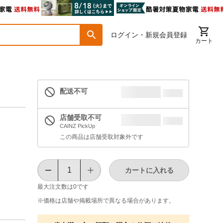
ログイン・新規会員登録
カート
配送不可
店舗受取不可
CAINZ PickUp
この商品は店舗受取対象外です
カートに入れる
最大注文数は
0
です
※価格は​店舗や​掲載場所で​異なる​場合が​あります。