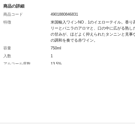
商品の詳細
商品コード
4901880846831
特徴
米国輸入ワインNO．1のイエローテイル。香り
リーとバニラのアロマと、口の中に広がる熟し
の甘みが、ほどよく抑えられたタンニンと見事
の調和を奏でる赤ワイン。
容量
750ml
入数
1
アルコール度数
13.5%
カテゴリー
ワイン
種類
赤ワイン
生産国
オーストラリア
おすすめ料理
焼肉
キャップタイプ
スクリューキャップ
タイプ
ミディアムボディ
ぶどうの種類
シラーズ
ワイナリー（生産者）
カセラ・ファミリー・ブランズ