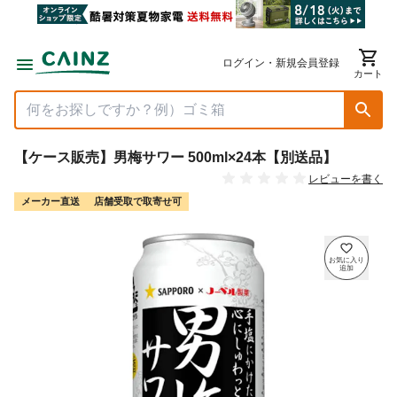
ログイン・新規会員登録
カート
【ケース販売】男梅サワー 500ml×24本【別送品】
レビューを書く
メーカー直送
店舗受取で取寄せ可