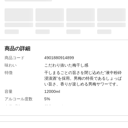
商品の詳細
商品コード
4901880914899
味わい
こだわり抜いた梅干し感
特徴
干しまるごとの旨さを閉じ込めた“液中粉砕
浸漬酒”を採用。男梅の特長であるしょっぱ
い旨さ、香りが楽しめる男梅サワーです。
容量
12000ml
アルコール度数
5%
カテゴリー
リキュール
生産国
日本
おすすめ料理
どんな料理とも