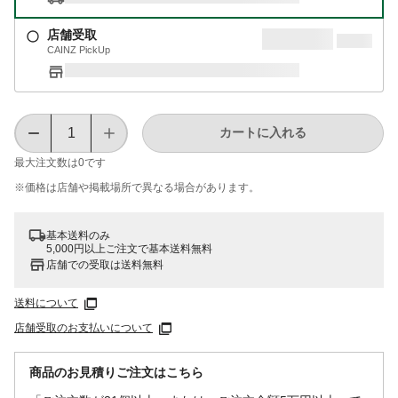
店舗受取
CAINZ PickUp
カートに入れる
最大注文数は
0
です
※価格は​店舗や​掲載場所で​異なる​場合が​あります。
基本送料のみ
5,000円以上ご注文で基本送料無料
店舗での受取は送料無料
送料について
店舗受取のお支払いについて
商品のお見積りご注文はこちら