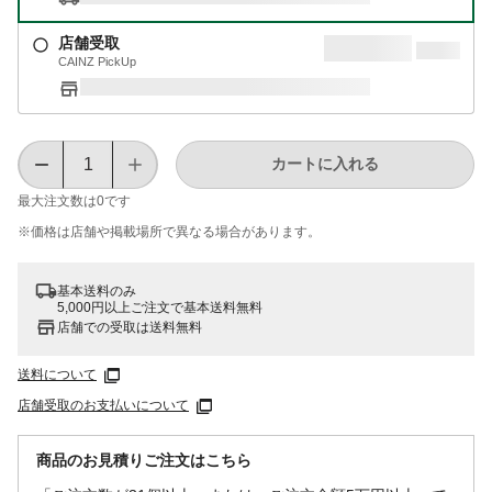
店舗受取
CAINZ PickUp
カートに入れる
最大注文数は
0
です
※価格は​店舗や​掲載場所で​異なる​場合が​あります。
基本送料のみ
5,000円以上ご注文で基本送料無料
店舗での受取は送料無料
送料について
店舗受取のお支払いについて
商品のお見積りご注文はこちら