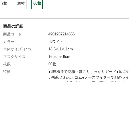
7枚
30枚
60枚
商品の詳細
商品コード
4901957214853
カラー
ホワイト
本体サイズ（cm）
18.5×11×11cm
マスクサイズ
16.5cm×9cm
枚数
60枚
特徴
●3層構造で花粉・ほこりしっかりガード●耳に
い幅広ふわふわゴム●ノーズフィターで顔のラ
フィット●立体プリーツ加工で不快な息苦しさ
●個別包装
材質・素材
本体・フィルタ部：ポリプロピレン、耳ひも部
ロン、ポリエステル、ポリウレタン、ノーズフ
ー部：ポリエチレン
使用方法
1.表と裏を確認します。耳かけゴムが接着され
面が外側(顔に触れない面)です。2.ノーズフィ
を鼻の形に合わせます。3.顔にフィットさせな