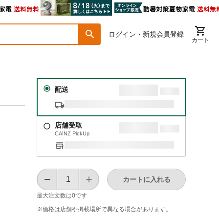
ログイン・新規会員登録
カート
配送
店舗受取
CAINZ PickUp
カートに入れる
最大注文数は
0
です
※価格は​店舗や​掲載場所で​異なる​場合が​あります。