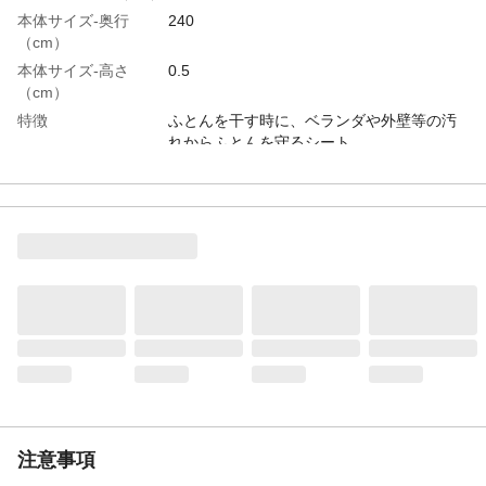
本体サイズ-奥行
240
（cm）
本体サイズ-高さ
0.5
（cm）
特徴
ふとんを干す時に、ベランダや外壁等の汚
れからふとんを守るシート。
用途
ふとん干しシート
入数
1
材質・素材
●シート/本体・バイアステープ:ポリプロピ
レン、テープファスナー:ナイロン、ネット:
アクリル酸エステル樹脂、ネット中芯:ポリ
エステル ●収納袋/本体:ポリプロピレン、
ひも:ポリエステル
生産国
中国
重量
281g
注意事項