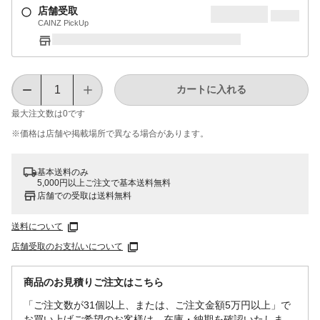
店舗受取
CAINZ PickUp
カートに入れる
最大注文数は
0
です
※価格は​店舗や​掲載場所で​異なる​場合が​あります。
基本送料のみ
5,000円以上ご注文で基本送料無料
店舗での受取は送料無料
送料について
店舗受取のお支払いについて
商品のお見積りご注文はこちら
「ご注文数が31個以上、または、ご注文金額5万円以上」で
お買い上げご希望のお客様は、在庫・納期を確認いたしま