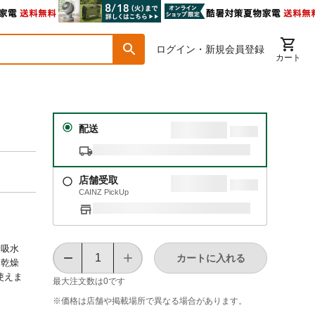
ログイン・新規会員登録
カート
配送
店舗受取
CAINZ PickUp
た吸水
カートに入れる
、乾燥
使えま
最大注文数は
0
です
※価格は​店舗や​掲載場所で​異なる​場合が​あります。